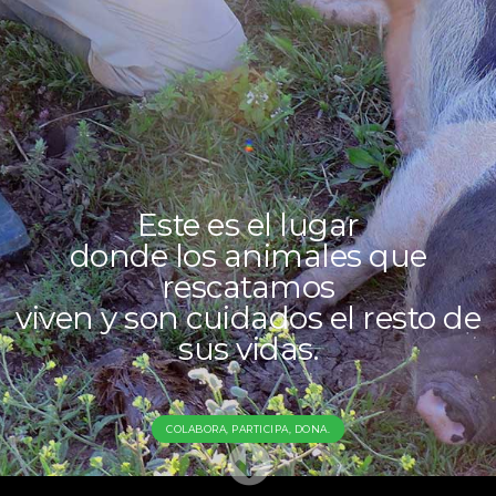
Este es el lugar
donde los animales que
rescatamos
viven y son cuidados el resto de
sus vidas.
COLABORA, PARTICIPA, DONA.